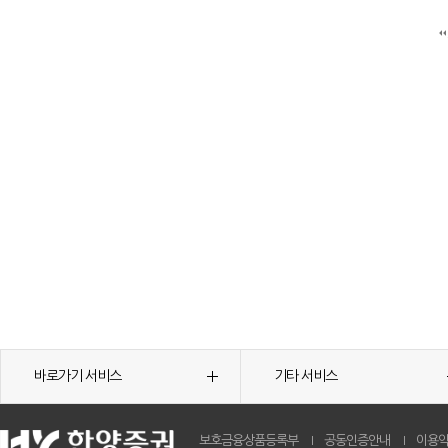
바로가기 서비스
기타 서비스
보호금융상품등록부
공동인증안내
이용