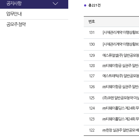
공지사항
총 221건
업무안내
번호
공모주 청약
131
[사채관리계약 이행상황보고
130
[사채관리계약 이행상황보고
129
에스퓨얼셀(주) 일반공모청
128
㈜티웨이항공 실권주 일반
127
에스트래픽(주) 일반공모청
126
㈜티웨이항공 실권주 일반
125
(주)코렌 일반공모청약 미
124
㈜티웨이홀딩스 제24회 
123
㈜티웨이홀딩스 제24회 
122
㈜한창 실권주 일반공모 배