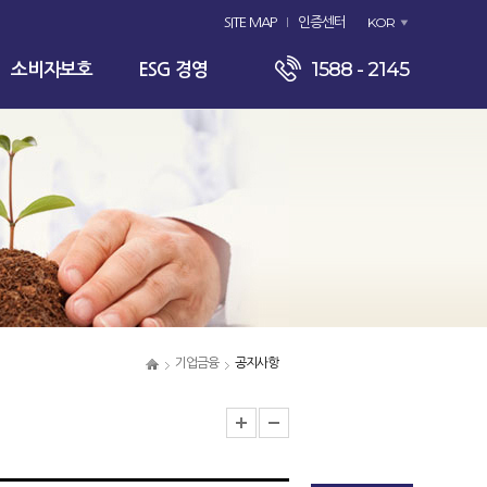
KOR
SITE MAP
인증센터
1588 - 2145
소비자보호
ESG 경영
기업금융
공지사항