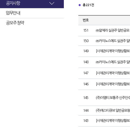
공지사항
총 221건
업무안내
번호
공모주 청약
151
㈜알체라 실권주 일반공모 
150
㈜카이노스메드 실권주 일
149
[사채관리계약 이행상황보고서
148
㈜카이노스메드 실권주 일
147
[사채관리계약 이행상황보고
146
[사채관리계약 이행상황보고
145
(주)이엠티 보통주 신주인
144
(주)에스티큐브 일반공모청
143
[사채관리계약 이행상황보고서