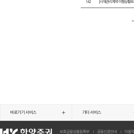
142
[사채관리계약 이행상황보고
바로가기 서비스
기타 서비스
보호금융상품등록부
공동인증안내
이용