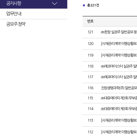
공지사항
총 221건
업무안내
번호
공모주 청약
121
㈜한창 실권주 일반공모 청
120
[사채관리계약 이행상황보고
119
[사채관리계약 이행상황보고
118
㈜에코마이스터 실권주 일
117
㈜에코마이스터 실권주 일
116
진원생명과학(주) 일반공모
115
㈜대유에이피 제3회 무보
114
㈜대유에이피 제3회 무보
113
[사채관리계약 이행상황보
112
[사채관리계약 이행상황보고