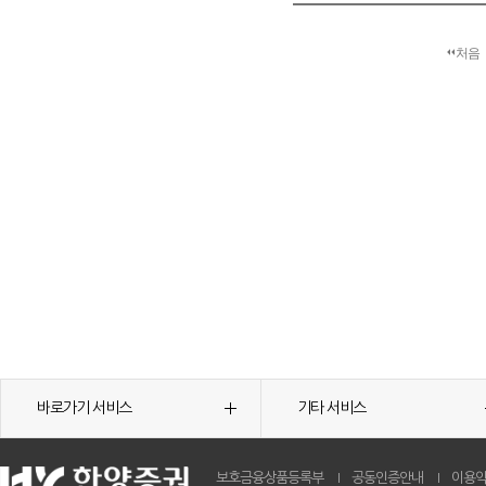
처음
바로가기 서비스
기타 서비스
보호금융상품등록부
공동인증안내
이용