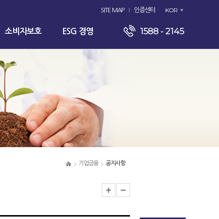
KOR
SITE MAP
인증센터
1588 - 2145
소비자보호
ESG 경영
기업금융
공지사항