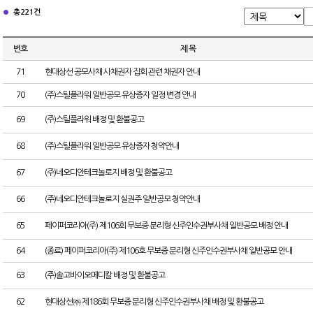
총 221건
번호
제 목
71
현대상선 공모사채 사채권자 집회 관련 채권자 안내
70
(주)스틸플라워 일반공모 유상증자 일정 변경 안내
69
(주)스틸플라워 배정 및 환불공고
68
(주)스틸플라워 일반공모 유상증자 청약안내
67
(주)네오디안테크놀로지 배정 및 환불공고
66
(주)네오디안테크놀로지 실권주 일반공모 청약안내
65
페이퍼코리아(주) 제106회 무보증 분리형 신주인수권부사채 일반공모 배정 안내
64
(종료) 페이퍼코리아(주) 제106호 무보증 분리형 신주인수권부사채 일반공모 안내
63
(주)솔고바이오메디칼 배정 및 환불공고
62
현대상선㈜ 제186회 무보증 분리형 신주인수권부사채 배정 및 환불공고