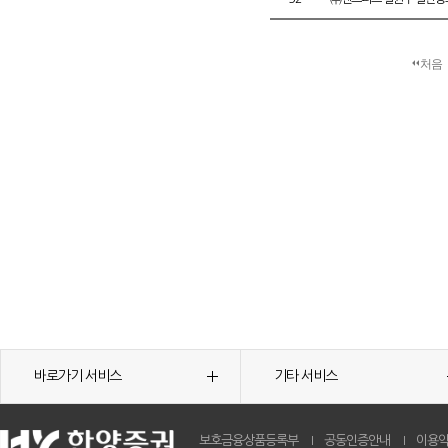
처음
바로가기 서비스
기타 서비스
보호금융상품등록부
공동인증안내
이용