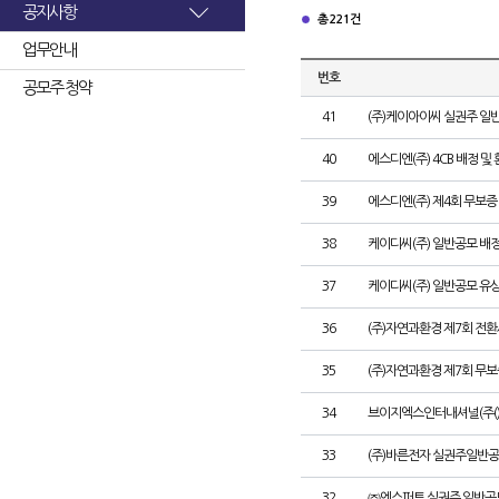
공지사항
총 221건
업무안내
번호
공모주 청약
41
(주)케이아이씨 실권주 일
40
에스디엔(주) 4CB 배정 및
39
에스디엔(주) 제4회 무보증
38
케이디씨(주) 일반공모 배
37
케이디씨(주) 일반공모 유
36
(주)자연과환경 제7회 전환
35
(주)자연과환경 제7회 무
34
브이지엑스인터내셔널(주()
33
(주)바른전자 실권주일반공
32
㈜엔스퍼트 실권주 일반공