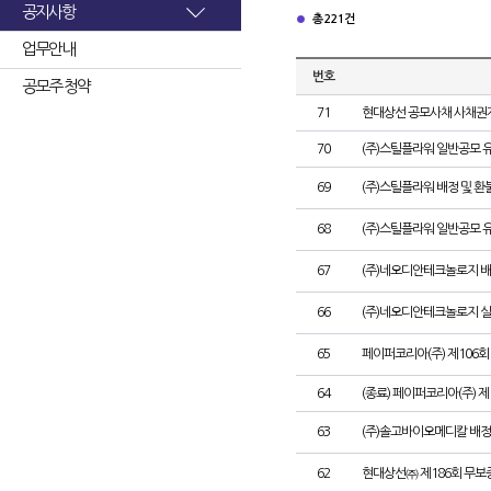
공지사항
총 221건
업무안내
번호
공모주 청약
71
현대상선 공모사채 사채권자
70
(주)스틸플라워 일반공모 
69
(주)스틸플라워 배정 및 
68
(주)스틸플라워 일반공모 
67
(주)네오디안테크놀로지 배
66
(주)네오디안테크놀로지 
65
페이퍼코리아(주) 제106
64
(종료) 페이퍼코리아(주) 
63
(주)솔고바이오메디칼 배정
62
현대상선㈜ 제186회 무보