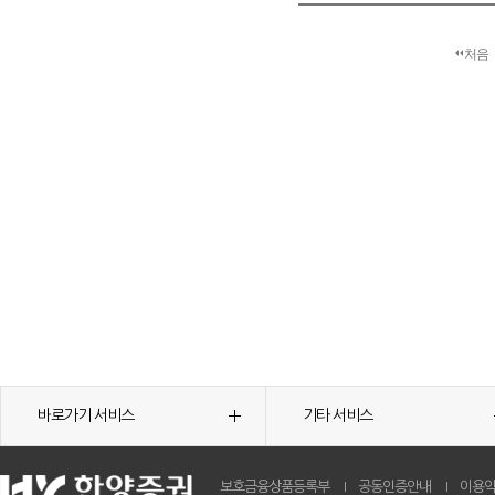
처음
바로가기 서비스
기타 서비스
보호금융상품등록부
공동인증안내
이용