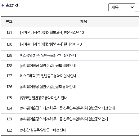
총 221건
번호
제 목
131
[사채관리계약 이행상황보고서] 한온시스템 10
130
[사채관리계약 이행상황보고서] 현대케피코 3
129
에스퓨얼셀(주) 일반공모청약 미실시 안내
128
㈜티웨이항공 실권주 일반공모 배정 안내
127
에스트래픽(주) 일반공모청약 미실시 안내
126
㈜티웨이항공 실권주 일반공모 청약 안내
125
(주)코렌 일반공모청약 미실시 안내
124
㈜티웨이홀딩스 제24회 무보증 신주인수권부사채 일반공모 배정 안내
123
㈜티웨이홀딩스 제24회 무보증 신주인수권부사채 일반공모 안내
122
㈜한창 실권주 일반공모 배정 안내