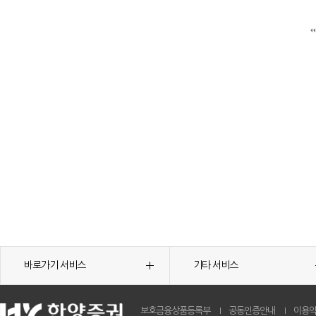
바로가기 서비스
기타 서비스
보호금융상품등록부
공동인증안내
이용