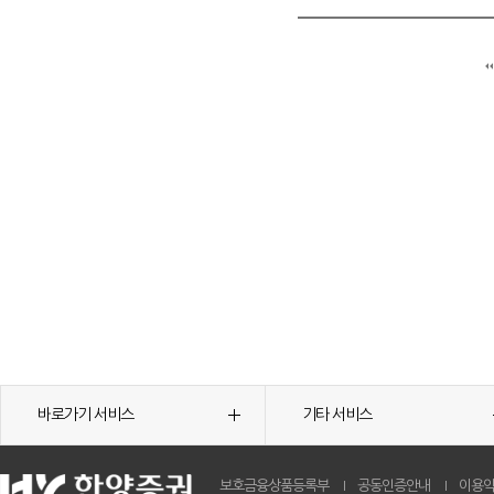
바로가기 서비스
기타 서비스
보호금융상품등록부
공동인증안내
이용