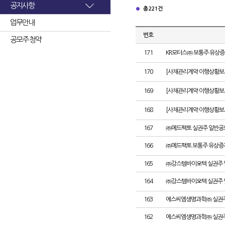
공지사항
총 221건
업무안내
번호
공모주 청약
171
KR모터스㈜ 보통주 유상증
170
[사채관리계약 이행상황보고서
169
[사채관리계약 이행상황보고서
168
[사채관리계약 이행상황보고서
167
㈜메드팩토 실권주 일반공
166
㈜메드팩토 보통주 유상증
165
㈜강스템바이오텍 실권주 
164
㈜강스템바이오텍 실권주 
163
에스씨엠생명과학㈜ 실권주
162
에스씨엠생명과학㈜ 실권주