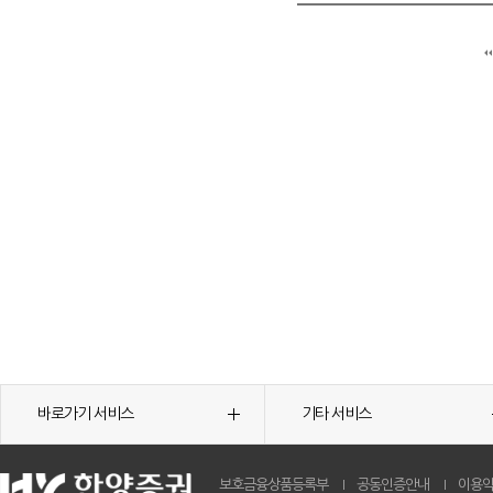
바로가기 서비스
기타 서비스
보호금융상품등록부
공동인증안내
이용