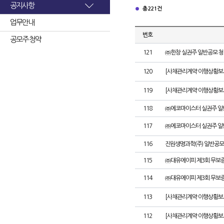
공지사항
총 221건
업무안내
번호
공모주 청약
121
㈜한창 실권주 일반공모 청
120
[사채관리계약 이행상황보고
119
[사채관리계약 이행상황보고
118
㈜에코마이스터 실권주 일
117
㈜에코마이스터 실권주 일
116
진원생명과학(주) 일반공모
115
㈜대유에이피 제3회 무보
114
㈜대유에이피 제3회 무보
113
[사채관리계약 이행상황보
112
[사채관리계약 이행상황보고