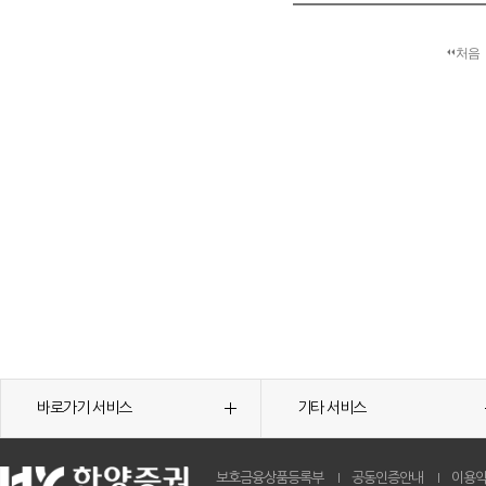
처음
바로가기 서비스
기타 서비스
보호금융상품등록부
공동인증안내
이용