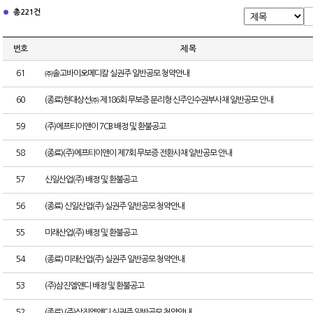
총 221건
번호
제 목
61
㈜솔고바이오메디칼 실권주 일반공모 청약안내
60
(종료)현대상선㈜ 제186회 무보증 분리형 신주인수권부사채 일반공모 안내
59
(주)에프티이앤이 7CB 배정 및 환불공고
58
(종료)(주)에프티이앤이 제7회 무보증 전환사채 일반공모 안내
57
신일산업(주) 배정 및 환불공고
56
(종료) 신일산업(주) 실권주 일반공모 청약안내
55
미래산업(주) 배정 및 환불공고
54
(종료) 미래산업(주) 실권주 일반공모 청약안내
53
(주)삼진엘앤디 배정 및 환불공고
52
(종료) (주)삼진엘앤디 실권주 일반공모 청약안내