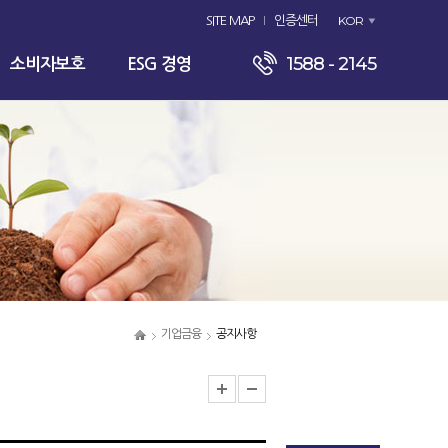
KOR
SITE MAP
인증센터
1588 - 2145
소비자보호
ESG 경영
기업금융
공지사항