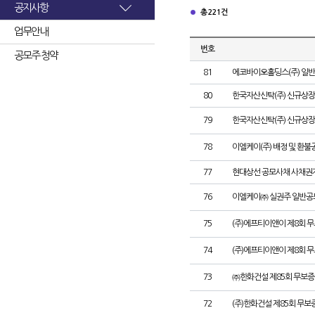
공지사항
총 221건
업무안내
번호
공모주 청약
81
에코바이오홀딩스(주) 일
80
한국자산신탁(주) 신규상장
79
한국자산신탁(주) 신규상장
78
이엘케이(주) 배정 및 환불
77
현대상선 공모사채 사채권자
76
이엘케이㈜ 실권주 일반공
75
(주)에프티이앤이 제8회 
74
(주)에프티이앤이 제8회 
73
㈜한화건설 제85회 무보증
72
(주)한화건설 제85회 무보