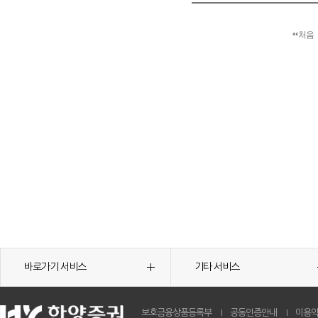
처음
바로가기 서비스
기타 서비스
보호금융상품등록부
공동인증안내
이용