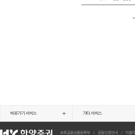
바로가기 서비스
기타 서비스
보호금융상품등록부
공동인증안내
이용