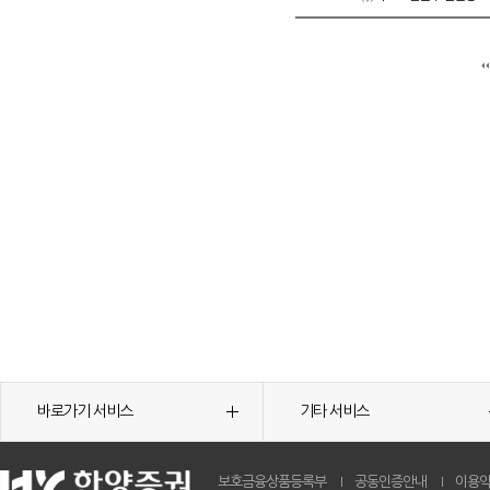
바로가기 서비스
기타 서비스
보호금융상품등록부
공동인증안내
이용