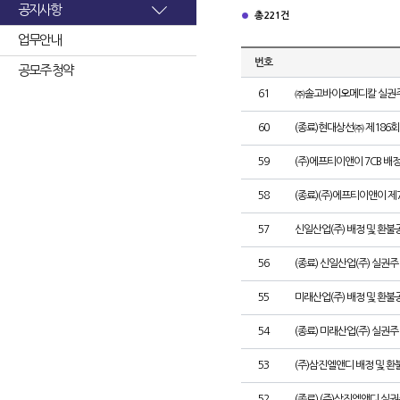
공지사항
총 221건
업무안내
번호
공모주 청약
61
㈜솔고바이오메디칼 실권주
60
(종료)현대상선㈜ 제186
59
(주)에프티이앤이 7CB 배
58
(종료)(주)에프티이앤이 
57
신일산업(주) 배정 및 환불
56
(종료) 신일산업(주) 실권
55
미래산업(주) 배정 및 환불
54
(종료) 미래산업(주) 실권
53
(주)삼진엘앤디 배정 및 
52
(종료) (주)삼진엘앤디 실