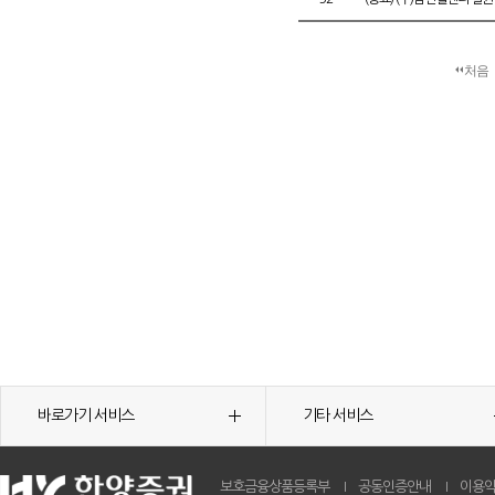
처음
바로가기 서비스
기타 서비스
보호금융상품등록부
공동인증안내
이용