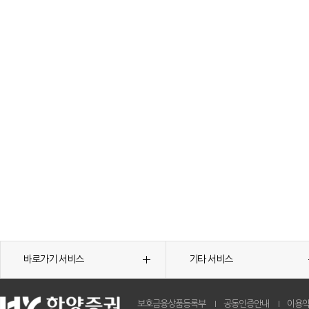
바로가기 서비스
기타 서비스
보호금융상품등록부
공동인증안내
이용