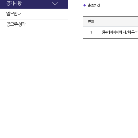
공지사항
총 221건
업무안내
번호
공모주 청약
1
(주)케이아이씨 제7회 무