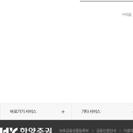
처음
바로가기 서비스
기타 서비스
보호금융상품등록부
공동인증안내
이용