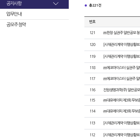
공지사항
총 221건
업무안내
번호
공모주 청약
121
㈜한창 실권주 일반공모 청
120
[사채관리계약 이행상황보고
119
[사채관리계약 이행상황보고
118
㈜에코마이스터 실권주 일
117
㈜에코마이스터 실권주 일
116
진원생명과학(주) 일반공모
115
㈜대유에이피 제3회 무보
114
㈜대유에이피 제3회 무보
113
[사채관리계약 이행상황보
112
[사채관리계약 이행상황보고