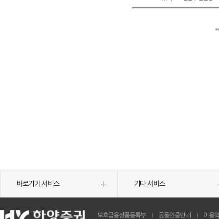
바로가기 서비스
기타 서비스
보호금융상품등록부
공동인증안내
이용