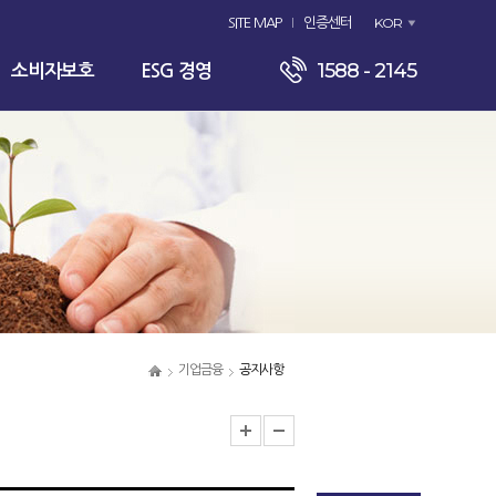
KOR
SITE MAP
인증센터
1588 - 2145
소비자보호
ESG 경영
기업금융
공지사항