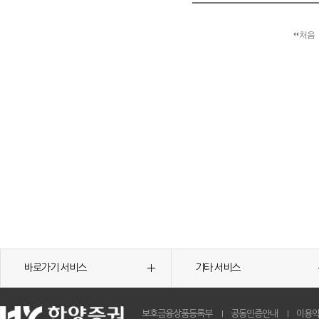
처음
바로가기 서비스
기타 서비스
보호금융상품등록부
공동인증안내
이용