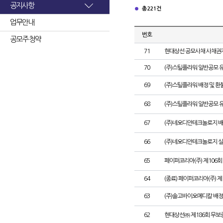
공지사항
총 221건
업무안내
번호
공모주 청약
71
현대상선 공모사채 사채권자
70
(주)스틸플라워 일반공모 
69
(주)스틸플라워 배정 및 
68
(주)스틸플라워 일반공모 
67
(주)네오디안테크놀로지 배
66
(주)네오디안테크놀로지 
65
페이퍼코리아(주) 제106
64
(종료) 페이퍼코리아(주) 
63
(주)솔고바이오메디칼 배정
62
현대상선㈜ 제186회 무보