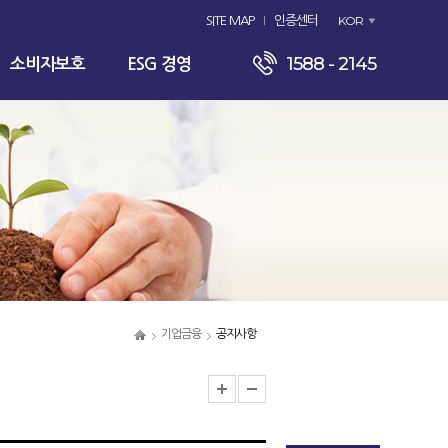
KOR
SITE MAP
인증센터
1588 - 2145
소비자보호
ESG 경영
기업금융
공지사항