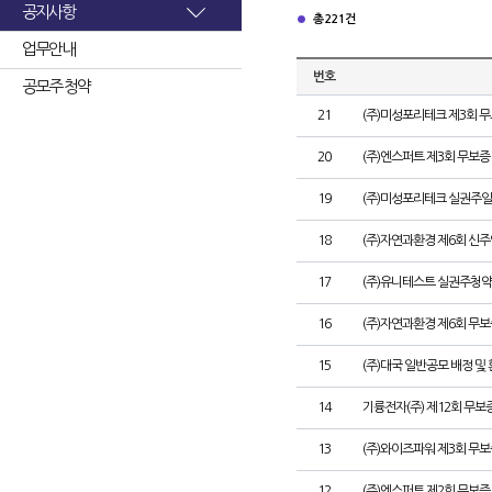
공지사항
총 221건
업무안내
번호
공모주 청약
21
(주)미성포리테크 제3회 
20
(주)엔스퍼트 제3회 무보
19
(주)미성포리테크 실권주일
18
(주)자연과환경 제6회 신
17
(주)유니테스트 실권주청약
16
(주)자연과환경 제6회 무
15
(주)대국 일반공모 배정 및
14
기륭전자(주) 제12회 무보
13
(주)와이즈파워 제3회 무보
12
(주)엔스퍼트 제2회 무보증