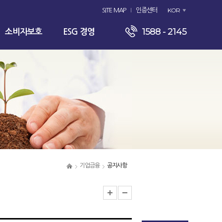
KOR
SITE MAP
인증센터
1588 - 2145
소비자보호
ESG 경영
기업금융
공지사항