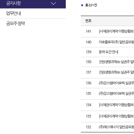
공지사항
총 221건
업무안내
번호
공모주 청약
141
[사채관리계약 이행상황보고
140
이오플로우(주) 일반공모청
139
청약 요건 안내
138
진원생명과학㈜ 실권주 일
137
진원생명과학㈜ 실권주 일
136
(주)강스템바이오텍 실권주
135
(주)강스템바이오텍 실권주
134
[사채관리계약 이행상황보고
133
[사채관리계약 이행상황보고
132
(주)에스에너지 일반공모청