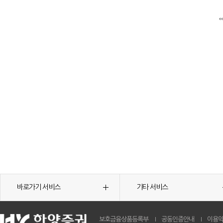
바로가기 서비스
기타 서비스
보호금융상품등록부
공동인증안내
이용