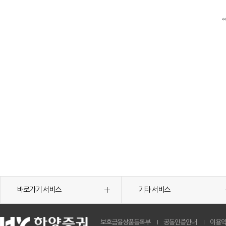
바로가기 서비스
기타 서비스
보호금융상품등록부
공동인증안내
이용