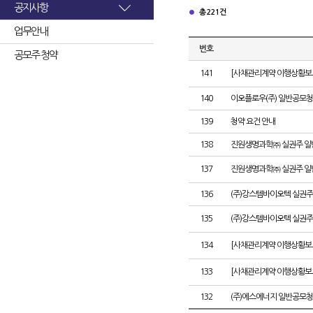
공지사항
총 221건
업무안내
번호
공모주 청약
141
[사채관리계약 이행상황보고
140
이오플로우(주) 일반공모청
139
청약 요건 안내
138
진원생명과학㈜ 실권주 일
137
진원생명과학㈜ 실권주 일
136
(주)강스템바이오텍 실권주
135
(주)강스템바이오텍 실권주
134
[사채관리계약 이행상황보고
133
[사채관리계약 이행상황보고
132
(주)에스에너지 일반공모청