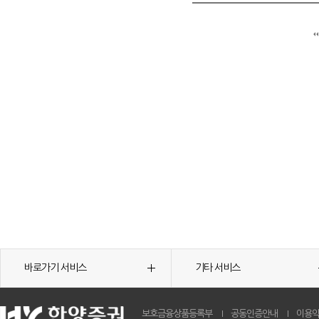
바로가기 서비스
기타 서비스
보호금융상품등록부
공동인증안내
이용