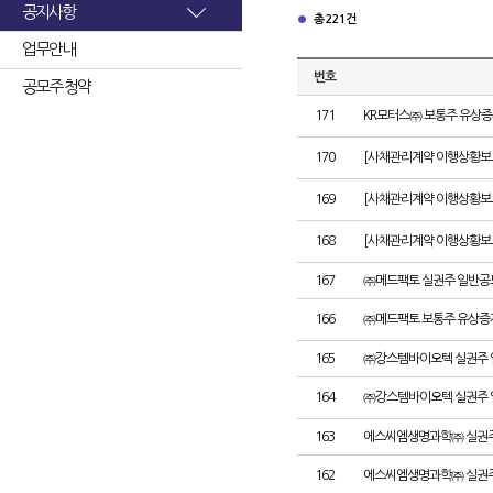
공지사항
총 221건
업무안내
번호
공모주 청약
171
KR모터스㈜ 보통주 유상증
170
[사채관리계약 이행상황보고서
169
[사채관리계약 이행상황보고서
168
[사채관리계약 이행상황보고서
167
㈜메드팩토 실권주 일반공
166
㈜메드팩토 보통주 유상증
165
㈜강스템바이오텍 실권주 
164
㈜강스템바이오텍 실권주 
163
에스씨엠생명과학㈜ 실권주
162
에스씨엠생명과학㈜ 실권주