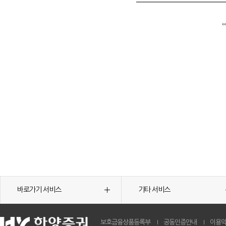
바로가기 서비스
기타 서비스
보호금융상품등록부
공동인증안내
이용