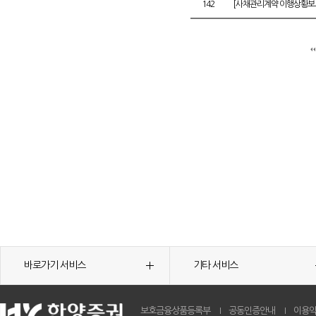
142
[사채관리계약 이행상황보고
바로가기 서비스
기타 서비스
보호금융상품등록부
공동인증안내
이용