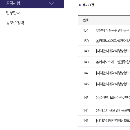
공지사항
총 221건
업무안내
번호
공모주 청약
151
㈜알체라 실권주 일반공모 
150
㈜카이노스메드 실권주 일
149
[사채관리계약 이행상황보고서
148
㈜카이노스메드 실권주 일
147
[사채관리계약 이행상황보고
146
[사채관리계약 이행상황보고
145
(주)이엠티 보통주 신주인
144
(주)에스티큐브 일반공모청
143
[사채관리계약 이행상황보고서