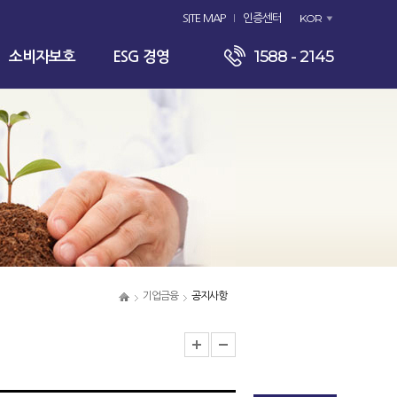
KOR
SITE MAP
인증센터
1588 - 2145
소비자보호
ESG 경영
기업금융
공지사항