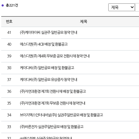
총 221건
번호
제 목
41
(주)케이아이씨 실권주 일반공모 청약 안내
40
에스디엔(주) 4CB 배정 및 환불공고
39
에스디엔(주) 제4회 무보증 공모 전환사채 청약 안내
38
케이디씨(주) 일반공모 배정 및 환불공고
37
케이디씨(주) 일반공모 유상증자 청약 안내
36
(주)자연과환경 제7회 전환사채 배정 및 환불공고
35
(주)자연과환경 제7회 무보증 전환사채 청약안내
34
브이지엑스인터내셔널(주() 실권주일반공모 배정 및 환불공고
33
(주)바른전자 실권주일반공모 배정 및 환불공고
32
㈜엔스퍼트 실권주 일반공모 청약안내