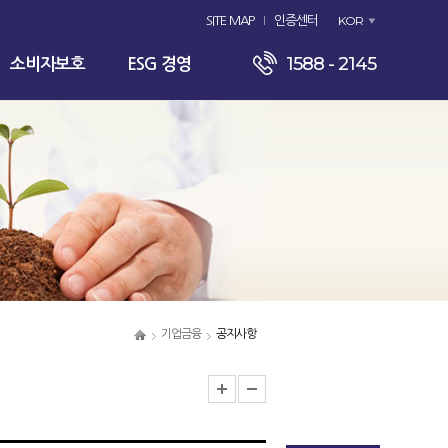
KOR
SITE MAP
인증센터
1588 - 2145
소비자보호
ESG 경영
기업금융
공지사항