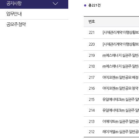
공지사항
총 221건
업무안내
번호
공모주 청약
221
[사채관리계약 이행상황보고
220
[사채관리계약 이행상황보고
219
㈜에스에너지 실권주 일반
218
㈜에스에너지 실권주 일반
217
아미코젠㈜ 일반공모 배정
216
아미코젠㈜ 일반공모 청약
215
유일에너테크㈜ 실권주 일
214
유일에너테크㈜ 실권주 일
213
이에이트㈜ 실권주 일반공
212
레이저쎌㈜ 실권주 일반공