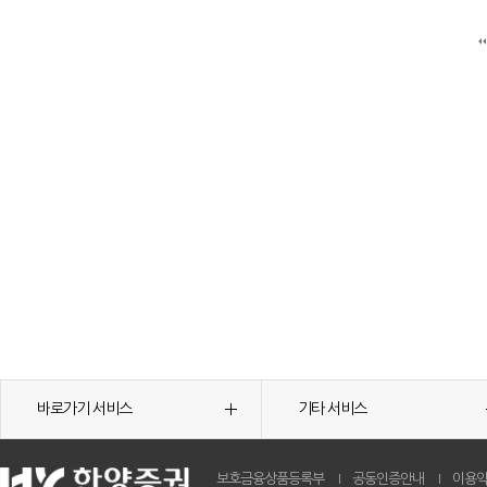
바로가기 서비스
기타 서비스
보호금융상품등록부
공동인증안내
이용