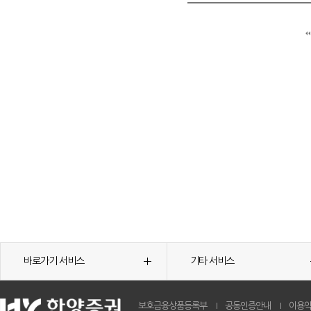
바로가기 서비스
기타 서비스
보호금융상품등록부
공동인증안내
이용