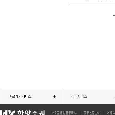
바로가기 서비스
기타 서비스
보호금융상품등록부
공동인증안내
이용