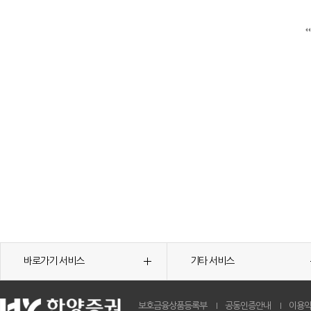
바로가기 서비스
기타 서비스
보호금융상품등록부
공동인증안내
이용