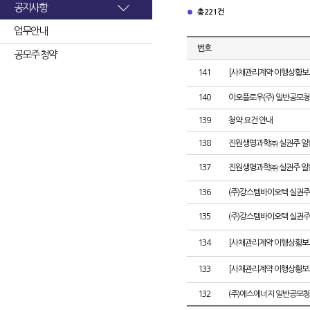
공지사항
총 221건
업무안내
번호
공모주 청약
141
[사채관리계약 이행상황보고
140
이오플로우(주) 일반공모청
139
청약 요건 안내
138
진원생명과학㈜ 실권주 일
137
진원생명과학㈜ 실권주 일
136
(주)강스템바이오텍 실권주
135
(주)강스템바이오텍 실권주
134
[사채관리계약 이행상황보고
133
[사채관리계약 이행상황보고
132
(주)에스에너지 일반공모청