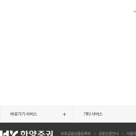
바로가기 서비스
기타 서비스
보호금융상품등록부
공동인증안내
이용