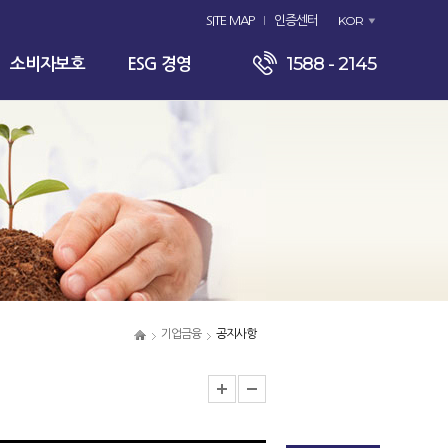
KOR
SITE MAP
인증센터
1588 - 2145
소비자보호
ESG 경영
기업금융
공지사항