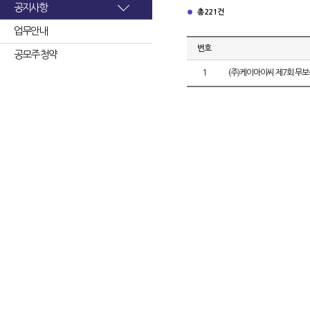
공지사항
총 221건
업무안내
번호
공모주 청약
1
(주)케이아이씨 제7회 무