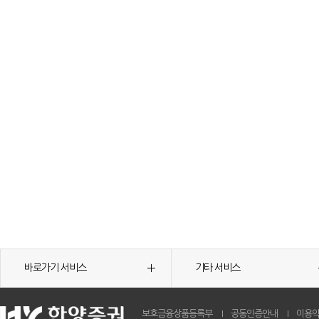
바로가기 서비스
기타 서비스
보호금융상품등록부
공동인증안내
이용