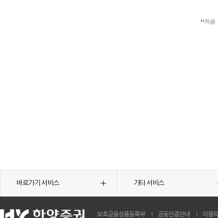
처음
바로가기 서비스
기타 서비스
보호금융상품등록부
공동인증안내
이용