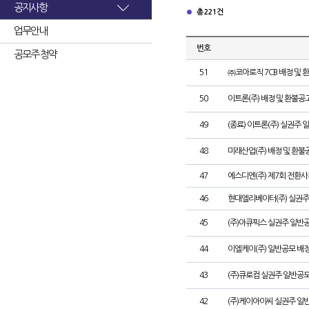
공지사항
총 221건
업무안내
번호
공모주 청약
51
㈜코아로직 7CB 배정 및 
50
이트론(주) 배정 및 환불공
49
(종료) 이트론(주) 실권주
48
미래산업(주) 배정 및 환불
47
에스디엔(주) 제7회 전환사
46
현대엘리베이터(주) 실권주
45
(주)아큐픽스 실권주 일반
44
이엘케이(주) 일반공모 배
43
(주)큐로컴 실권주 일반공모
42
(주)케이아이씨 실권주 일반