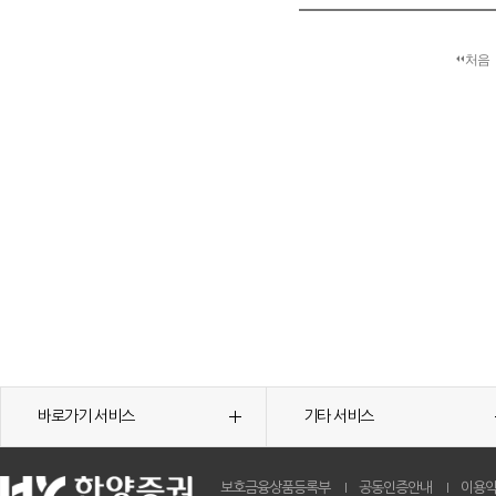
처음
바로가기 서비스
기타 서비스
보호금융상품등록부
공동인증안내
이용