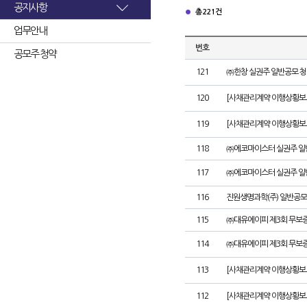
공지사항
총 221건
업무안내
번호
공모주 청약
121
㈜한창 실권주 일반공모 청
120
[사채관리계약 이행상황보고
119
[사채관리계약 이행상황보고
118
㈜에코마이스터 실권주 일
117
㈜에코마이스터 실권주 일
116
진원생명과학(주) 일반공모
115
㈜대유에이피 제3회 무보
114
㈜대유에이피 제3회 무보
113
[사채관리계약 이행상황보
112
[사채관리계약 이행상황보고