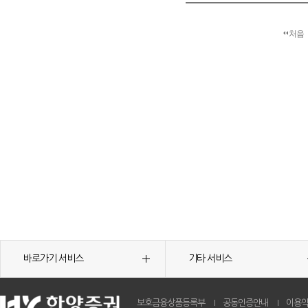
처음
바로가기 서비스
기타 서비스
보호금융상품등록부
공동인증안내
이용