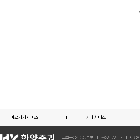
바로가기 서비스
기타 서비스
보호금융상품등록부
공동인증안내
이용