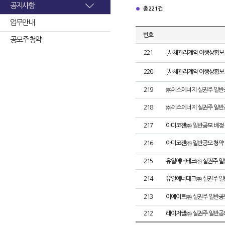
공지사항
총 221건
업무안내
번호
공모주 청약
221
[사채관리계약 이행상황보고
220
[사채관리계약 이행상황보고
219
㈜에스에너지 실권주 일반
218
㈜에스에너지 실권주 일반
217
아미코젠㈜ 일반공모 배정
216
아미코젠㈜ 일반공모 청약
215
유일에너테크㈜ 실권주 일
214
유일에너테크㈜ 실권주 일
213
이에이트㈜ 실권주 일반공
212
레이저쎌㈜ 실권주 일반공