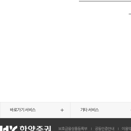
바로가기 서비스
기타 서비스
보호금융상품등록부
공동인증안내
이용