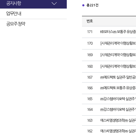
공지사항
총 221건
업무안내
번호
공모주 청약
171
KR모터스㈜ 보통주 유상증
170
[사채관리계약 이행상황보고서
169
[사채관리계약 이행상황보고서
168
[사채관리계약 이행상황보고서
167
㈜메드팩토 실권주 일반공
166
㈜메드팩토 보통주 유상증
165
㈜강스템바이오텍 실권주 
164
㈜강스템바이오텍 실권주 
163
에스씨엠생명과학㈜ 실권주
162
에스씨엠생명과학㈜ 실권주