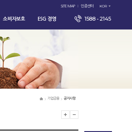
KOR
SITE MAP
인증센터
1588 - 2145
소비자보호
ESG 경영
기업금융
공지사항