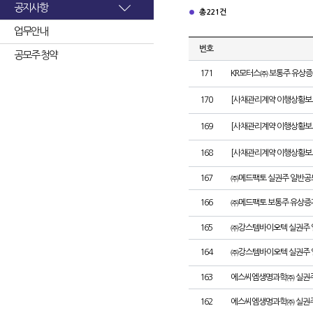
공지사항
총 221건
업무안내
번호
공모주 청약
171
KR모터스㈜ 보통주 유상증
170
[사채관리계약 이행상황보고서
169
[사채관리계약 이행상황보고서
168
[사채관리계약 이행상황보고서
167
㈜메드팩토 실권주 일반공
166
㈜메드팩토 보통주 유상증
165
㈜강스템바이오텍 실권주 
164
㈜강스템바이오텍 실권주 
163
에스씨엠생명과학㈜ 실권주
162
에스씨엠생명과학㈜ 실권주