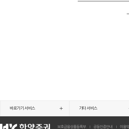
바로가기 서비스
기타 서비스
보호금융상품등록부
공동인증안내
이용