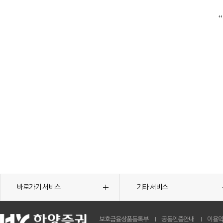
바로가기 서비스
기타 서비스
보호금융상품등록부
공동인증안내
이용