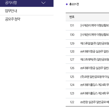
공지사항
총 221건
업무안내
번호
공모주 청약
131
[사채관리계약 이행상황보고
130
[사채관리계약 이행상황보고
129
에스퓨얼셀(주) 일반공모청
128
㈜티웨이항공 실권주 일반
127
에스트래픽(주) 일반공모청
126
㈜티웨이항공 실권주 일반
125
(주)코렌 일반공모청약 미
124
㈜티웨이홀딩스 제24회 
123
㈜티웨이홀딩스 제24회 
122
㈜한창 실권주 일반공모 배