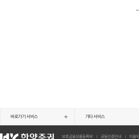
바로가기 서비스
기타 서비스
보호금융상품등록부
공동인증안내
이용