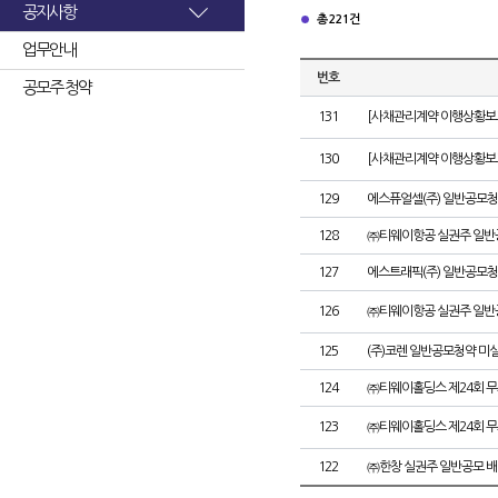
공지사항
총 221건
업무안내
번호
공모주 청약
131
[사채관리계약 이행상황보고
130
[사채관리계약 이행상황보고
129
에스퓨얼셀(주) 일반공모청
128
㈜티웨이항공 실권주 일반
127
에스트래픽(주) 일반공모청
126
㈜티웨이항공 실권주 일반
125
(주)코렌 일반공모청약 미
124
㈜티웨이홀딩스 제24회 
123
㈜티웨이홀딩스 제24회 
122
㈜한창 실권주 일반공모 배