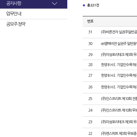
공지사항
총 221건
업무안내
번호
공모주 청약
31
(주)바른전자 실권주일반공
30
㈜엠텍비젼 실권주 일반청
29
(주)미성포리테크 제3회 
28
한양 B.H.E. 기업인수목적
27
한양 B.H.E. 기업인수목적(주
26
한양 B.H.E. 기업인수목적(
25
(주)인스프리트 제10회 전
24
(주)인스프리트 제10회 무
23
(주)미성포리테크 제3회 
22
(주)엔스퍼트 제3회 무보증