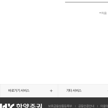
처음
바로가기 서비스
기타 서비스
보호금융상품등록부
공동인증안내
이용